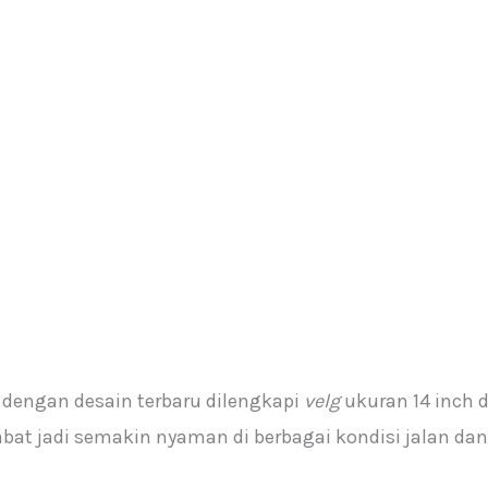
h
dengan desain terbaru dilengkapi
velg
ukuran 14 inch 
at jadi semakin nyaman di berbagai kondisi jalan dan